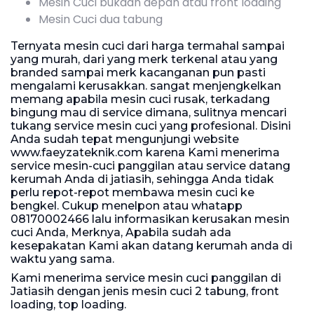
Mesin Cuci bukaan depan atau front loading
Mesin Cuci dua tabung
Ternyata mesin cuci dari harga termahal sampai
yang murah, dari yang merk terkenal atau yang
branded sampai merk kacanganan pun pasti
mengalami kerusakkan. sangat menjengkelkan
memang apabila mesin cuci rusak, terkadang
bingung mau di service dimana, sulitnya mencari
tukang service mesin cuci yang profesional. Disini
Anda sudah tepat mengunjungi website
www.faeyzateknik.com
karena Kami menerima
service mesin-cuci panggilan atau service datang
kerumah Anda di jatiasih, sehingga Anda tidak
perlu repot-repot membawa mesin cuci ke
bengkel. Cukup menelpon atau whatapp
08170002466 lalu informasikan kerusakan mesin
cuci Anda, Merknya, Apabila sudah ada
kesepakatan Kami akan datang kerumah anda di
waktu yang sama.
Kami menerima service mesin cuci panggilan di
Jatiasih dengan jenis mesin cuci 2 tabung, front
loading, top loading.