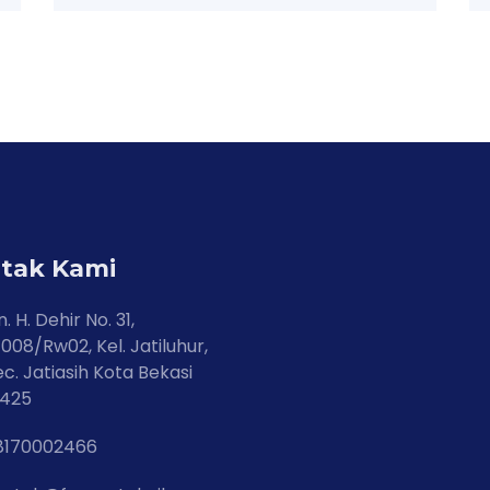
tak Kami
n. H. Dehir No. 31,
008/Rw02, Kel. Jatiluhur,
c. Jatiasih Kota Bekasi
7425
8170002466