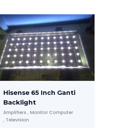
TV P
Tota
Amplifi
Telev
Hisense 65 Inch Ganti
Backlight
Amplifiers
Monitor Computer
Television