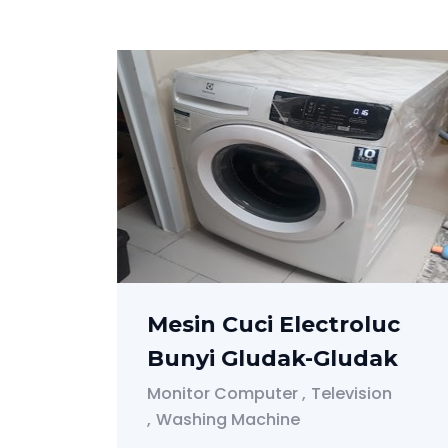
ra
Mesin Cuci Electroluc
l
Bunyi Gludak-Gludak
on
Monitor Computer
Television
Washing Machine