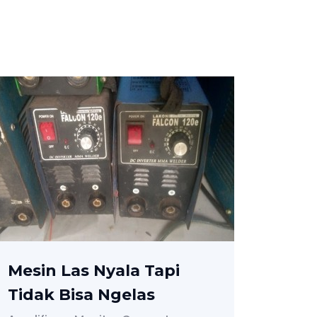
Hisense 65 Inch Ganti
Backlight
Amplifiers
Monitor Computer
Television