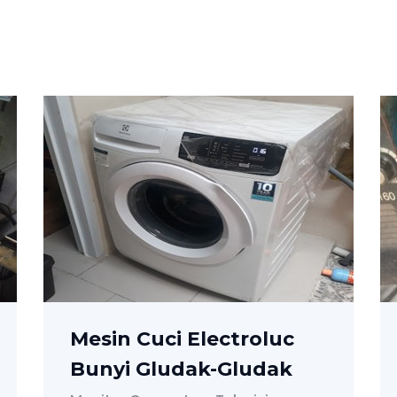
roluc
Mesin Las Nyala Tapi
ludak
Tidak Bisa Ngelas