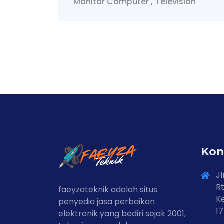
ter
Television
Monitor Computer
Tele
Washing Machine
Kon
Jl
Rt
faeyzateknik adalah situs
Ke
penyedia jasa perbaikan
1
elektronik yang bediri sejak 2001,